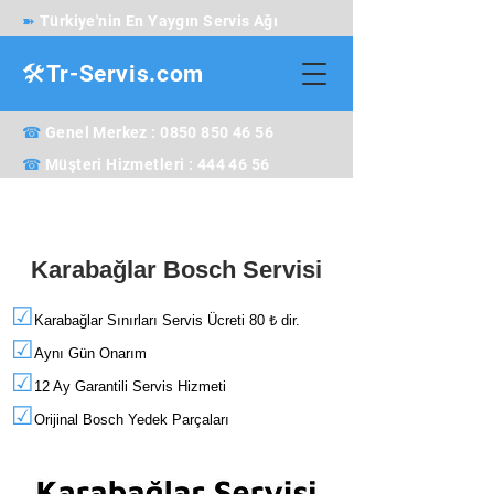
➽
Türkiye'nin En Yaygın Servis Ağı
🛠️Tr-Servis.com
☎
Genel Merkez : 0850 850 46 56
☎
Müşteri Hizmetleri : 444 46 56
Karabağlar Bosch Servisi
☑
Karabağlar Sınırları Servis Ücreti 80 ₺ dir.
☑
Aynı Gün Onarım
☑
12 Ay Garantili Servis Hizmeti
☑
Orijinal Bosch Yedek Parçaları