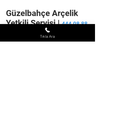
Güzelbahçe Arçelik
Yetkili Servisi |
444 08 88
Güzelbahçe bölgesinde hizmet almak
Tıkla Ara
istediğiniz Arçelik Yetkili Servis
numarası
444 08 88
'dir. Alan kodu
çevirmeden sabit ve mobil hatlardan
arayarak servis talep edebilirsiniz.
Bölgesel Özel Arçelik Servisi olarak
teknik servis hizmeti sağlamaktayız.
1 Yıl garantili onarımlar
gerçekleştirmekteyiz. 7/24 bizleri
arayarak arıza kaydı
oluşturabilirsiniz. Tüketicimiz olarak
sizlere ve Arçelik markalı
cihazlarınıza önem ve değer
veriyoruz. Bizden hizmet almak için
0232 232 08 02
numaralı hattımızı
arayabilirsiniz.