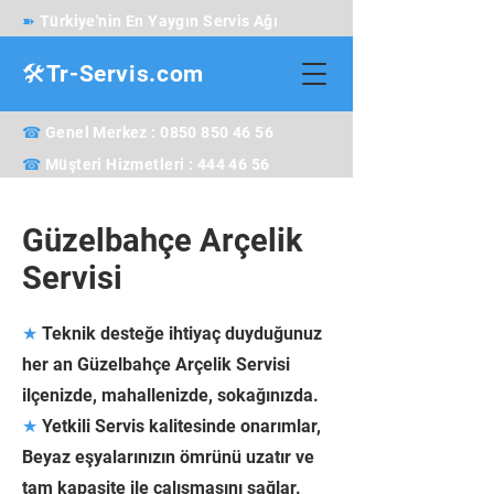
➽
Türkiye'nin En Yaygın Servis Ağı
🛠️Tr-Servis.com
☎
Genel Merkez : 0850 850 46 56
☎
Müşteri Hizmetleri : 444 46 56
Güzelbahçe Arçelik
Servisi
★
Teknik desteğe ihtiyaç duyduğunuz
her an Güzelbahçe Arçelik Servisi
ilçenizde, mahallenizde, sokağınızda.
★
Yetkili Servis kalitesinde onarımlar,
Beyaz eşyalarınızın ömrünü uzatır ve
tam kapasite ile çalışmasını sağlar.