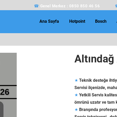
☎
Genel Merkez : 0850 850 46 56
Ana Sayfa
Hotpoint
Bosch
Altındağ 
★
Teknik desteğe ihti
Servisi ilçenizde, mah
★
Yetkili Servis kalite
ömrünü uzatır ve tam k
★
Branşında profesyone
Servis teknisyeni, doğ