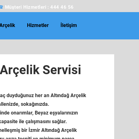
☎
Müşteri Hizmetleri : 444 46 56
Arçelik
Hizmetler
İletişim
Arçelik Servisi
yaç duyduğunuz her an Altındağ Arçelik
allenizde, sokağınızda.
sinde onarımlar, Beyaz eşyalarınızın
apasite ile çalışmasını sağlar.
lleşmiş bir İzmir Altındağ Arçelik
ru arıza tespiti ve minimum parça