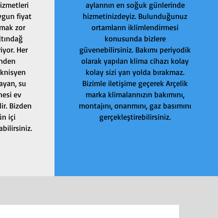
izmetleri
aylarının en soğuk günlerinde
gun fiyat
hizmetinizdeyiz. Bulunduğunuz
lmak zor
ortamların iklimlendirmesi
ltındağ
konusunda bizlere
iyor. Her
güvenebilirsiniz. Bakımı periyodik
inden
olarak yapılan klima cihazı kolay
eknisyen
kolay sizi yarı yolda bırakmaz.
ayan, su
Bizimle iletişime geçerek Arçelik
nesi ev
marka klimalarınızın bakımını,
ir. Bizden
montajını, onarımını, gaz basımını
n içi
gerçekleştirebilirsiniz.
ilirsiniz.