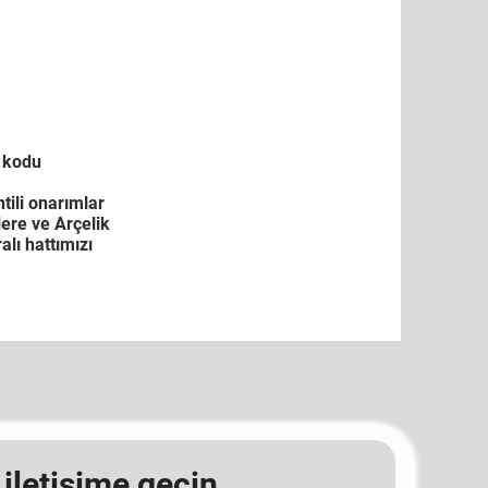
n kodu
tili onarımlar
lere ve Arçelik
lı hattımızı
 iletişime geçin.