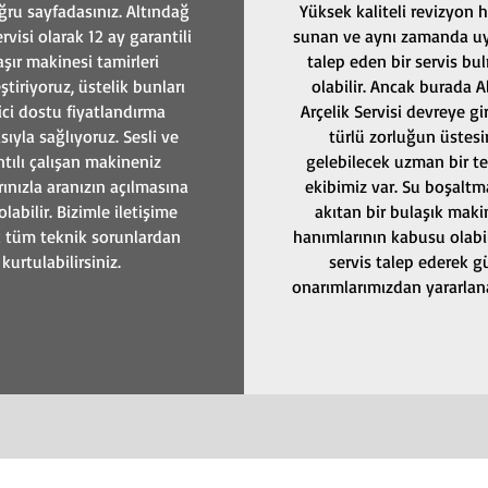
ğru sayfadasınız. Altındağ
Yüksek kaliteli revizyon h
ervisi olarak 12 ay garantili
sunan ve aynı zamanda uy
şır makinesi tamirleri
talep eden bir servis bu
ştiriyoruz, üstelik bunları
olabilir. Ancak burada A
ici dostu fiyatlandırma
Arçelik Servisi devreye gir
sıyla sağlıyoruz. Sesli ve
türlü zorluğun üstes
ntılı çalışan makineniz
gelebilecek uzman bir t
ınızla aranızın açılmasına
ekibimiz var. Su boşaltm
labilir. Bizimle iletişime
akıtan bir bulaşık maki
 tüm teknik sorunlardan
hanımlarının kabusu olabil
kurtulabilirsiniz.
servis talep ederek gü
onarımlarımızdan yararlanab