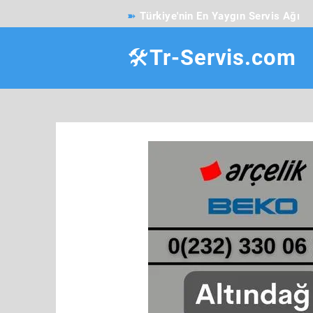
➽
Türkiye'nin En Yaygın Servis Ağı
🛠️Tr-Servis.com